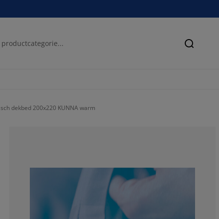
Zoeken
tisch dekbed 200x220 KUNNA warm
77.93103448275