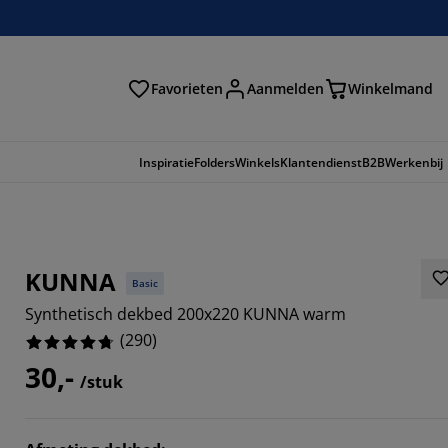
Favorieten
Aanmelden
Winkelmand
Inspiratie
Folders
Winkels
Klantendienst
B2B
Werkenbij
KUNNA
Basic
Synthetisch dekbed 200x220 KUNNA warm
(
290
)
30,-
/stuk
862%