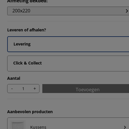
Afmeting dekbed
:
6552%
200x220
1726%
9653%
Leveren of afhalen?
6897%
Levering
Click & Collect
Aantal
-
+
Toevoegen
Aanbevolen producten
Kussens