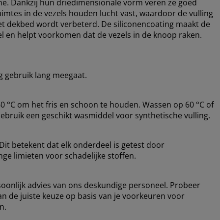
me. Dankzij hun driedimensionale vorm veren ze goed
imtes in de vezels houden lucht vast, waardoor de vulling
 het dekbed wordt verbeterd. De siliconencoating maakt de
el en helpt voorkomen dat de vezels in de knoop raken.
ig gebruik lang meegaat.
 °C om het fris en schoon te houden. Wassen op 60 °C of
Gebruik een geschikt wasmiddel voor synthetische vulling.
it betekent dat elk onderdeel is getest door
ge limieten voor schadelijke stoffen.
rsoonlijk advies van ons deskundige personeel. Probeer
an de juiste keuze op basis van je voorkeuren voor
n.