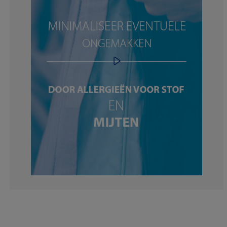
14.82758620689
2.758620689655
3.448275862068
1.034482758620