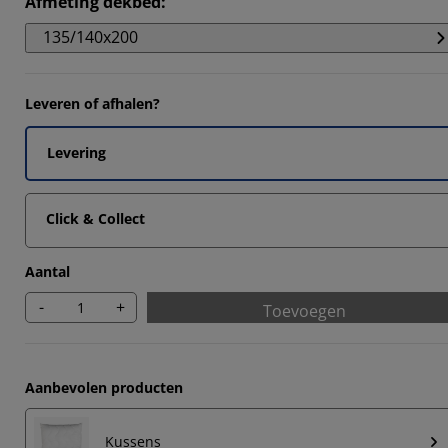
Afmeting dekbed
:
6552%
135/140x200
1726%
9653%
Leveren of afhalen?
6897%
Levering
Click & Collect
Aantal
-
+
Toevoegen
Aanbevolen producten
Kussens