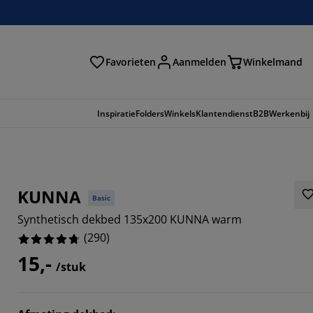
Favorieten
Aanmelden
Winkelmand
Inspiratie
Folders
Winkels
Klantendienst
B2B
Werkenbij
KUNNA
Basic
Synthetisch dekbed 135x200 KUNNA warm
(
290
)
15,-
/stuk
862%