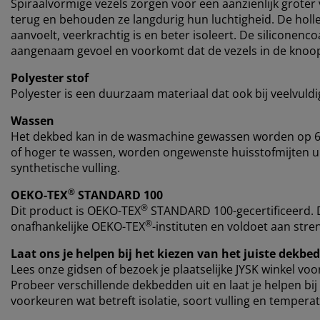
Spiraalvormige vezels zorgen voor een aanzienlijk grote
terug en behouden ze langdurig hun luchtigheid. De holle
aanvoelt, veerkrachtig is en beter isoleert. De siliconenc
aangenaam gevoel en voorkomt dat de vezels in de knoop
Polyester stof
Polyester is een duurzaam materiaal dat ook bij veelvuld
Wassen
Het dekbed kan in de wasmachine gewassen worden op 60
of hoger te wassen, worden ongewenste huisstofmijten ui
synthetische vulling.
®
OEKO-TEX
STANDARD 100
®
Dit product is
OEKO-TEX
STANDARD 100-gecertificeerd. Di
®
onafhankelijke OEKO-TEX
-instituten en voldoet aan stre
Laat ons je helpen bij het kiezen van het juiste dekbed
Lees onze gidsen of bezoek je plaatselijke JYSK winkel vo
Probeer verschillende dekbedden uit en laat je helpen bij
voorkeuren wat betreft isolatie, soort vulling en temper