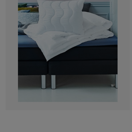
14.82758620689
2.758620689655
3.448275862068
1.034482758620