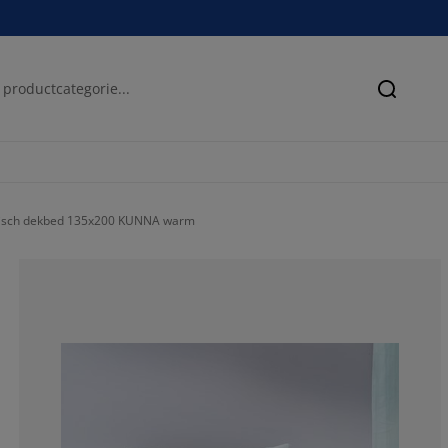
Zoeken
tisch dekbed 135x200 KUNNA warm
77.93103448275