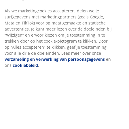
een koel en een warm, die afzonderlijk of
gecombineerd kunnen worden gebruikt voor een extra
Als we marketingcookies accepteren, delen we je
warm dekbed. Zo kun je de isolatie van het dekbed het
surfgegevens met marketingpartners (zoals Google,
hele jaar door aanpassen aan je voorkeuren. Een
Meta en TikTok) voor op maat gemaakte en statische
praktisch knoopsysteem maakt het gemakkelijk om de
advertenties. Je kunt meer lezen over de doeleinden bij
twee dekbedden aan elkaar te bevestigen of van elkaar
“Wijzigen” en ervoor kiezen om je toestemming in te
te scheiden, waardoor je drie warmteniveaus in één
trekken door op het cookie-pictogram te klikken. Door
flexibele oplossing hebt.
op “Alles accepteren” te klikken, geef je toestemming
voor alle drie de doeleinden. Lees meer over onze
Gesiliconiseerde, spiraalvormige holle vezels
verzameling en verwerking van persoonsgegevens
en
Spiraalvormige vezels zorgen voor aanzienlijk meer
ons
cookiebeleid
.
volume. Dankzij hun driedimensionale vorm veren ze
tegen elkaar aan en behouden ze langdurig hun
volume. De holle ruimtes in de vezels houden lucht
vast, waardoor de vulling licht en veerkrachtig blijft en
de isolerende werking van het dekbed wordt verbeterd.
De siliconencoating maakt de vezels zacht en glad. Dit
zorgt voor een aangenaam gevoel en helpt voorkomen
dat de vezels in de knoop raken. Vulgewicht 780/1560 g.
Polyester stof