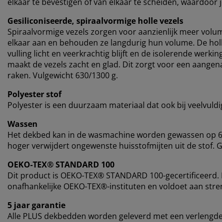
elkaar te bevestigen of van elkaar te scheiden, waardoor 
Gesiliconiseerde, spiraalvormige holle vezels
Spiraalvormige vezels zorgen voor aanzienlijk meer volu
elkaar aan en behouden ze langdurig hun volume. De holl
vulling licht en veerkrachtig blijft en de isolerende werk
maakt de vezels zacht en glad. Dit zorgt voor een aange
raken. Vulgewicht 630/1300 g.
Polyester stof
Polyester is een duurzaam materiaal dat ook bij veelvuld
Wassen
Het dekbed kan in de wasmachine worden gewassen op 60
hoger verwijdert ongewenste huisstofmijten uit de stof. 
OEKO-TEX® STANDARD 100
Dit product is OEKO-TEX® STANDARD 100-gecertificeerd. D
onafhankelijke OEKO-TEX®-instituten en voldoet aan stren
5 jaar garantie
Alle PLUS dekbedden worden geleverd met een verlengde g