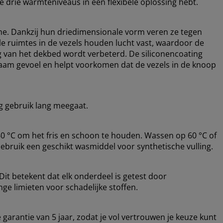
je drie warmteniveaus in één flexibele oplossing hebt.
me. Dankzij hun driedimensionale vorm veren ze tegen
e ruimtes in de vezels houden lucht vast, waardoor de
ing van het dekbed wordt verbeterd. De siliconencoating
naam gevoel en helpt voorkomen dat de vezels in de knoop
ig gebruik lang meegaat.
 °C om het fris en schoon te houden. Wassen op 60 °C of
Gebruik een geschikt wasmiddel voor synthetische vulling.
it betekent dat elk onderdeel is getest door
ge limieten voor schadelijke stoffen.
arantie van 5 jaar, zodat je vol vertrouwen je keuze kunt