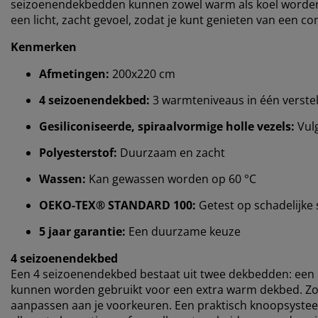
seizoenendekbedden kunnen zowel warm als koel worden in
een licht, zacht gevoel, zodat je kunt genieten van een c
Kenmerken
Afmetingen:
200x220 cm
4 seizoenendekbed:
3 warmteniveaus in één verste
Gesiliconiseerde, spiraalvormige holle vezels:
Vulg
Polyesterstof:
Duurzaam en zacht
Wassen:
Kan gewassen worden op 60 °C
OEKO-TEX® STANDARD 100:
Getest op schadelijke 
5 jaar garantie:
Een duurzame keuze
4 seizoenendekbed
Een 4 seizoenendekbed bestaat uit twee dekbedden: een 
kunnen worden gebruikt voor een extra warm dekbed. Zo k
aanpassen aan je voorkeuren. Een praktisch knoopsyste