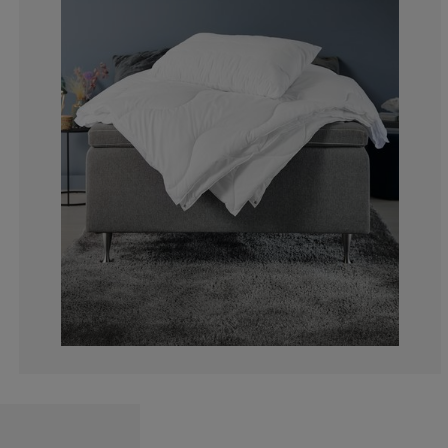
11.59420289855
1.932367149758
1.449275362318
1.932367149758