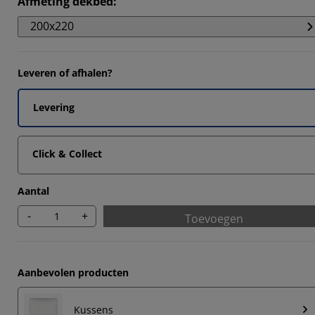
Afmeting dekbed
:
0725%
200x220
454%
8406%
Leveren of afhalen?
454%
Levering
Click & Collect
Aantal
-
+
Toevoegen
Aanbevolen producten
Kussens