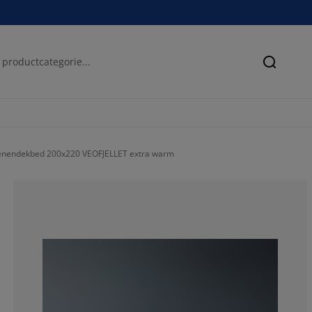
Zoeken
enendekbed 200x220 VEOFJELLET extra warm
83.09178743961