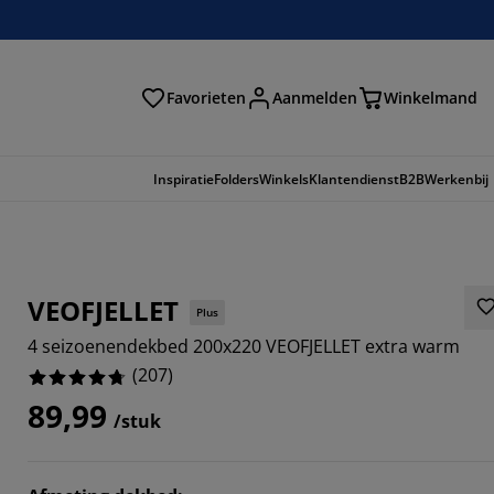
Favorieten
Aanmelden
Winkelmand
Inspiratie
Folders
Winkels
Klantendienst
B2B
Werkenbij
VEOFJELLET
Plus
4 seizoenendekbed 200x220 VEOFJELLET extra warm
(
207
)
89,99
/stuk
353%