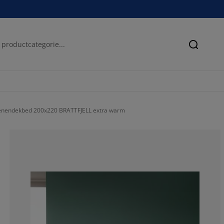
Zoeken
enendekbed 200x220 BRATTFJELL extra warm
82.42229367631