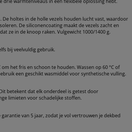
je drie warmteniveaus in één flexibele oplossing hebt.
e. De holtes in de holle vezels houden lucht vast, waardoor
 isoleren. De siliconencoating maakt de vezels zacht en
at ze in de knoop raken. Vulgewicht 1000/1400 g.
fs bij veelvuldig gebruik.
om het fris en schoon te houden. Wassen op 60 °C of
Gebruik een geschikt wasmiddel voor synthetische vulling.
it betekent dat elk onderdeel is getest door
ge limieten voor schadelijke stoffen.
arantie van 5 jaar, zodat je vol vertrouwen je dekbed