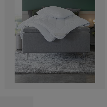
10.50375133976
4.180064308681
0.857449088960
2.036441586280