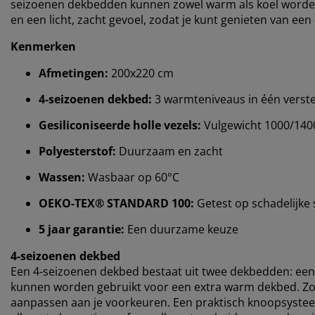
seizoenen dekbedden kunnen zowel warm als koel worden i
en een licht, zacht gevoel, zodat je kunt genieten van ee
Kenmerken
Afmetingen:
200x220 cm
4-seizoenen dekbed:
3 warmteniveaus in één verst
Gesiliconiseerde holle vezels:
Vulgewicht 1000/140
Polyesterstof:
Duurzaam en zacht
Wassen:
Wasbaar op 60°C
OEKO-TEX® STANDARD 100:
Getest op schadelijke 
5 jaar garantie:
Een duurzame keuze
4-seizoenen dekbed
Een 4-seizoenen dekbed bestaat uit twee dekbedden: een 
kunnen worden gebruikt voor een extra warm dekbed. Zo k
aanpassen aan je voorkeuren. Een praktisch knoopsyste