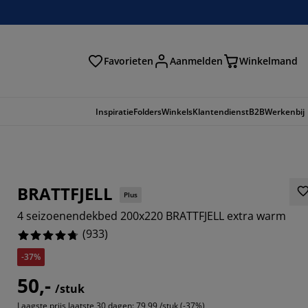
Favorieten
Aanmelden
Winkelmand
Inspiratie
Folders
Winkels
Klantendienst
B2B
Werkenbij
BRATTFJELL
Plus
4 seizoenendekbed 200x220 BRATTFJELL extra warm
(
933
)
-37%
50,-
298%
/stuk
Laagste prijs laatste 30 dagen:
79,99 /stuk (-37%)