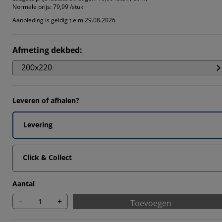
4202%
Normale prijs:
79,99 /stuk
Aanbieding is geldig t.e.m 29.08.2026
672%
343%
Afmeting dekbed
:
8145%
200x220
Leveren of afhalen?
Levering
Click & Collect
Aantal
-
+
Toevoegen