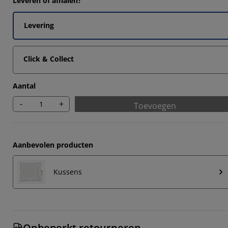
Leveren of afhalen?
Levering
Click & Collect
Aantal
-
+
Toevoegen
Aanbevolen producten
Kussens
Onbeperkt retourneren