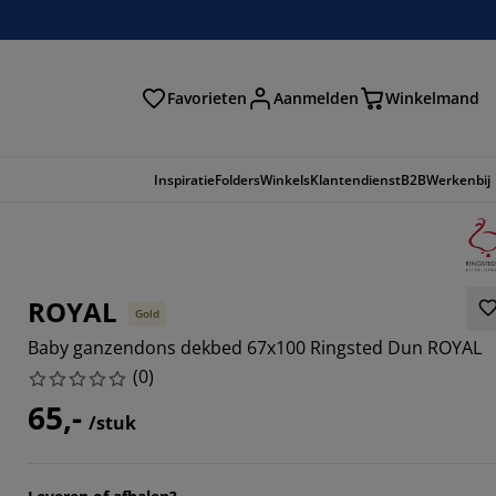
Favorieten
Aanmelden
Winkelmand
Inspiratie
Folders
Winkels
Klantendienst
B2B
Werkenbij
ROYAL
Gold
Baby ganzendons dekbed 67x100 Ringsted Dun ROYAL
(
0
)
65,-
/stuk