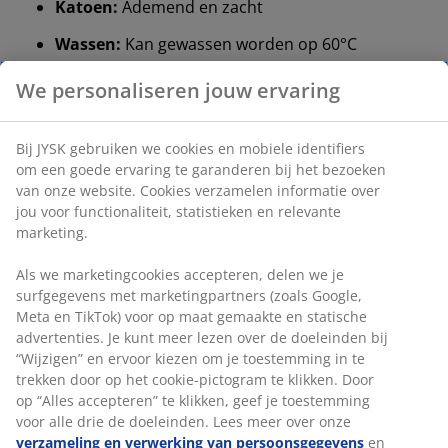
Katoen:
Ademend en zacht
Wassen:
Kan gewassen worden op 60°C
OEKO-TEX® STANDARD 100:
Getest op
schadelijke stoffen
5 jaar garantie:
Een duurzame keuze
Eendendons en veren
De vulling van dit dekbed bestaat uit 60% eendendons
en 40% veren. Hoe meer dons, hoe lichter en warmer
het dekbed aanvoelt. De fijne donsvezels houden lucht
vast voor lichtheid en isolatie, terwijl de veren gewicht
toevoegen en ervoor zorgen dat het dekbed zijn vorm
behoudt. Vulkracht 400. Vulgewicht
Katoen
Katoen is ademend en voelt zacht en natuurlijk aan,
wat bijdraagt ​​aan een comfortabele nachtrust.
Wassen