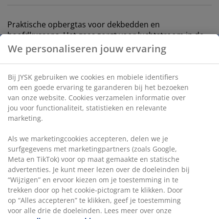
Praktische opbergtas voor dekbedden en
hoofdkussens. Het gaas zorgt voor luchtstroom in de
tas.
We personaliseren jouw ervaring
Artikelnummer: 4018800
Bij JYSK gebruiken we cookies en mobiele identifiers
om een goede ervaring te garanderen bij het bezoeken
van onze website. Cookies verzamelen informatie over
jou voor functionaliteit, statistieken en relevante
Specificaties
marketing.
Als we marketingcookies accepteren, delen we je
surfgegevens met marketingpartners (zoals Google,
Beoordelingen
Meta en TikTok) voor op maat gemaakte en statische
(
172
)
advertenties. Je kunt meer lezen over de doeleinden bij
“Wijzigen” en ervoor kiezen om je toestemming in te
trekken door op het cookie-pictogram te klikken. Door
op “Alles accepteren” te klikken, geef je toestemming
Levering
voor alle drie de doeleinden. Lees meer over onze