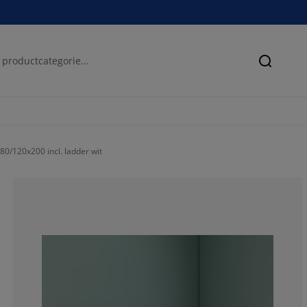
Zoeken
0/120x200 incl. ladder wit
62.75862068965