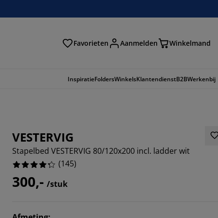
Favorieten
Aanmelden
Winkelmand
Inspiratie
Folders
Winkels
Klantendienst
B2B
Werkenbij
VESTERVIG
Stapelbed VESTERVIG 80/120x200 incl. ladder wit
(
145
)
300,-
/stuk
5174%
Afmeting
: