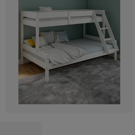
24.8275862068
2.758620689655
3.448275862068
6.20689655172