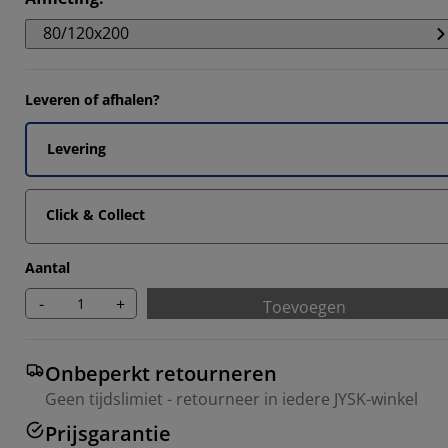
9655%
80/120x200
1726%
9653%
Leveren of afhalen?
4138%
Levering
Click & Collect
Aantal
-
+
Toevoegen
Onbeperkt retourneren
Geen tijdslimiet - retourneer in iedere JYSK-winkel
Prijsgarantie