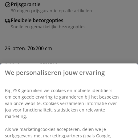
Prijsgarantie
30 dagen prijsgarantie op alle artikelen
Flexibele bezorgopties
Snelle en gemakkelijke bezorgopties
26 latten. 70x200 cm
Artikelnummer: 3529716
Montage instructies
Specificaties
Beoordelingen
(
397
)