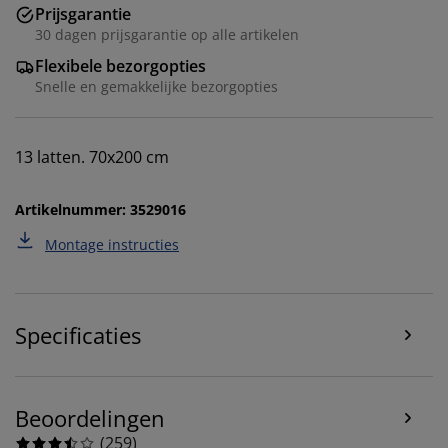
Prijsgarantie
30 dagen prijsgarantie op alle artikelen
Flexibele bezorgopties
Snelle en gemakkelijke bezorgopties
13 latten. 70x200 cm
Artikelnummer: 3529016
We personaliseren jouw ervaring
Montage instructies
Bij JYSK gebruiken we cookies en mobiele identifiers
om een goede ervaring te garanderen bij het bezoeken
Specificaties
van onze website. Cookies verzamelen informatie over
jou voor functionaliteit, statistieken en relevante
marketing.
Beoordelingen
Als we marketingcookies accepteren, delen we je
surfgegevens met marketingpartners (zoals Google,
(
259
)