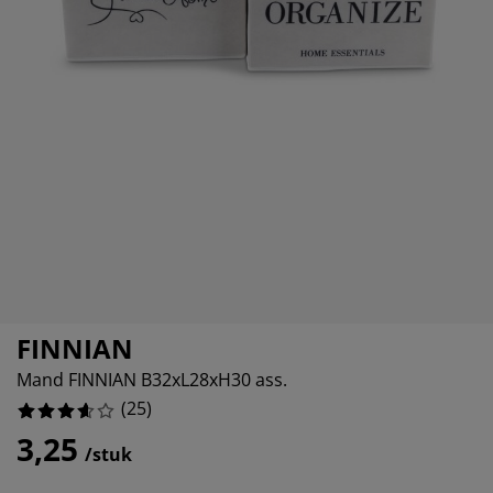
eubelonderhoud
itenverlichting
sectenhorren
eslakens
edbodems
rlichting
amfolie
amping
eerkasten
attenbodems
uishoud
cessoires
laapkamermeubelen
ndermatrassen
nderkamer
0000004%
nderbedden
ssen/strijken
isdierartikelen
FINNIAN
Mand FINNIAN B32xL28xH30 ass.
(
25
)
3,25
/stuk