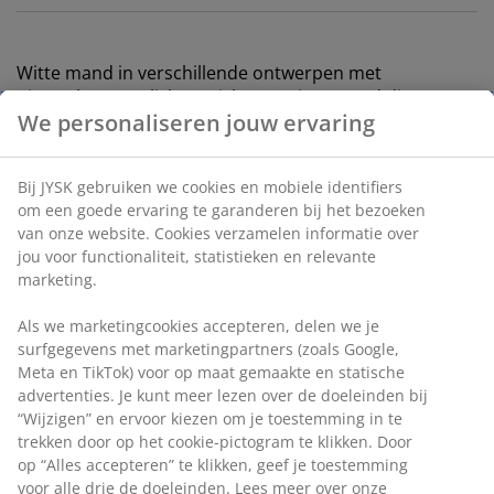
Witte mand in verschillende ontwerpen met
uitspraken. Een lichtgewicht en ruime mand die
geschikt is voor diverse opbergbehoeften. Inclusief
stalen ringen als handvatten voor gemakkelijk dragen.
B32 x L28 x H30 cm
Artikelnummer: 4912794
We personaliseren jouw ervaring
Bij JYSK gebruiken we cookies en mobiele identifiers om een
Specificaties
goede ervaring te garanderen bij het bezoeken van onze
website. Cookies verzamelen informatie over jou voor
functionaliteit, statistieken en relevante marketing.
Beoordelingen
Als we marketingcookies accepteren, delen we je
(
25
)
surfgegevens met marketingpartners (zoals Google, Meta en
TikTok) voor op maat gemaakte en statische advertenties. Je
kunt meer lezen over de doeleinden bij “Wijzigen” en ervoor