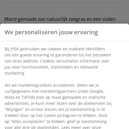
Mand gemaakt van natuurlijk zeegras en een stalen
frame. Het gevlochten ontwerp voegt een natuurlijke
We personaliseren jouw ervaring
charme toe aan de woning. Ideaal voor het opbergen
van kleine voorwerpen en accessoires. B21 x L16 x H10
cm
Bij JYSK gebruiken we cookies en mobiele identifiers
om een goede ervaring te garanderen bij het bezoeken
Artikelnummer: 4910024
van onze website. Cookies verzamelen informatie over
jou voor functionaliteit, statistieken en relevante
marketing.
Specificaties
Als we marketingcookies accepteren, delen we je
surfgegevens met marketingpartners (zoals Google,
Meta en TikTok) voor op maat gemaakte en statische
advertenties. Je kunt meer lezen over de doeleinden bij
Beoordelingen
“Wijzigen” en ervoor kiezen om je toestemming in te
trekken door op het cookie-pictogram te klikken. Door
(
1
)
op “Alles accepteren” te klikken, geef je toestemming
voor alle drie de doeleinden. Lees meer over onze