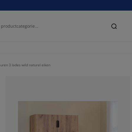
Zoeken
ren 3 lades wild naturel eiken
73.7864077669