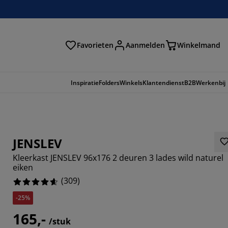
Favorieten
Aanmelden
Winkelmand
Inspiratie
Folders
Winkels
Klantendienst
B2B
Werkenbij
JENSLEV
Kleerkast JENSLEV 96x176 2 deuren 3 lades wild naturel
eiken
(
309
)
-25%
903%
165,-
/stuk