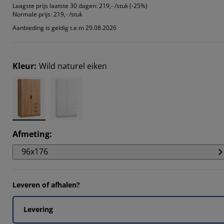
9805%
Laagste prijs laatste 30 dagen:
219,- /stuk (-25%)
Normale prijs:
219,- /stuk
812%
Aanbieding is geldig t.e.m 29.08.2026
0456%
0456%
Kleur
:
Wild naturel eiken
Afmeting
:
96x176
Leveren of afhalen?
Levering