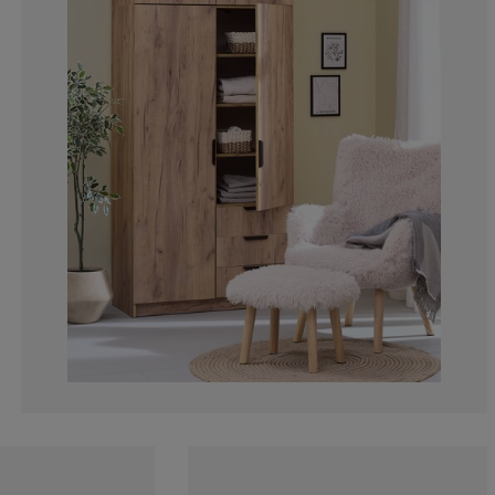
17.47572815533
3.559870550161
2.588996763754
2.588996763754