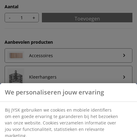
Aantal
-
+
Toevoegen
Aanbevolen producten
Accessoires
Kleerhangers
Onbeperkt retourneren
Geen tijdslimiet - retourneer in iedere JYSK-winkel
Prijsgarantie
30 dagen prijsgarantie op alle artikelen