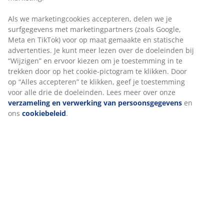
Flexibele bezorgopties
Snelle en gemakkelijke bezorgopties
Deco fineer. Kastindeling: 3 schappen en 1
kledingroede. B97 x H176 x D50 cm
Artikelnummer: 3670377
Montage instructies
Specificaties
Beoordelingen
(
98
)