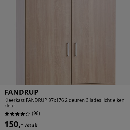
ubelonderhoud
itenverlichting
sectenhorren
eslakens
edbodems
rlichting
14.285714285714285%
amfolie
mping
eerkasten
ttenbodems
ishoud
3.061224489795918%
cessoires
2.0408163265306123%
aapkamermeubelen
ndermatrassen
nderkamer
7.142857142857142%
nderbedden
ssen/strijken
isdierartikelen
FANDRUP
Kleerkast FANDRUP 97x176 2 deuren 3 lades licht eiken
kleur
(
98
)
150,-
/stuk