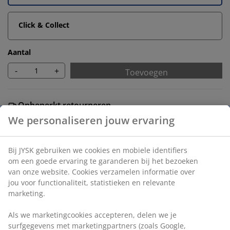
Click & Collect
Aantal
-
+
Toevoegen
Onbeperkt retourneren
Geen tijdslimiet - retourneer in iedere JYSK-winkel
Prijsgarantie
30 dagen prijsgarantie op alle artikelen
Flexibele bezorgopties
Snelle en gemakkelijke bezorgopties
Artikelnummer: 3600987
Montage instructies