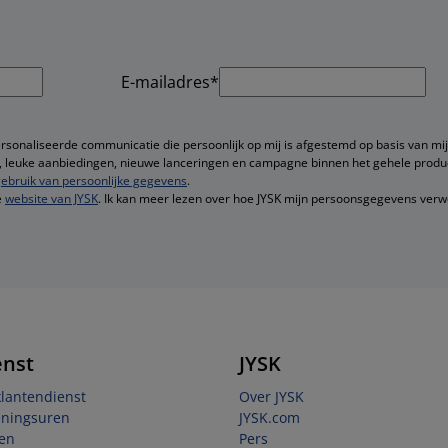
E-mailadres*
ersonaliseerde communicatie die persoonlijk op mij is afgestemd op basis van mij
ie, leuke aanbiedingen, nieuwe lanceringen en campagne binnen het gehele produ
ebruik van persoonlijke gegevens
.
e
website van JYSK
. Ik kan meer lezen over hoe JYSK mijn persoonsgegevens verw
enst
JYSK
klantendienst
Over JYSK
eningsuren
JYSK.com
en
Pers