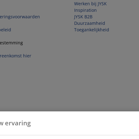
Werken bij JYSK
Inspiration
veringsvoorwaarden
JYSK B2B
Duurzaamheid
beleid
Toegankelijkheid
toestemming
reenkomst hier
w ervaring