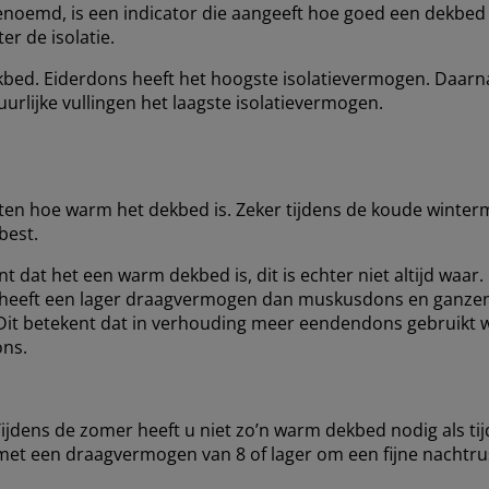
oemd, is een indicator die aangeeft hoe goed een dekbed is
r de isolatie.
 dekbed. Eiderdons heeft het hoogste isolatievermogen. Daa
lijke vullingen het laagste isolatievermogen.
 weten hoe warm het dekbed is. Zeker tijdens de koude win
best.
dat het een warm dekbed is, dit is echter niet altijd waar
ar heeft een lager draagvermogen dan muskusdons en ganz
t betekent dat in verhouding meer eendendons gebruikt 
ons.
jdens de zomer heeft u niet zo’n warm dekbed nodig als ti
met een draagvermogen van 8 of lager om een fijne nachtru