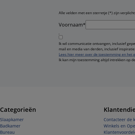
Alle velden met een sterretje (*) zijn verplicht
Voornaam*
Ik wil communicatie ontvangen, inclusief gep
mail en media van derden, inclusief inspirat
Lees hier meer over de toestemming en het g
Ik kan mijn toestemming altijd intrekken op d
Categorieën
Klantendi
Slaapkamer
Contacteer de 
Badkamer
Winkels en Op
Bureau
Klantenvoordel