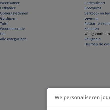
Woonkamer
Cadeaukaart
Eetkamer
Brochures
Opbergsystemen
Verkoop- en le
Gordijnen
Levering
Tuin
Retour- en ruil
Woondecoratie
Klachten
Hal
Wijzig cookie 
Alle categorieën
Veiligheid
Herroep de ove
We personaliseren jou