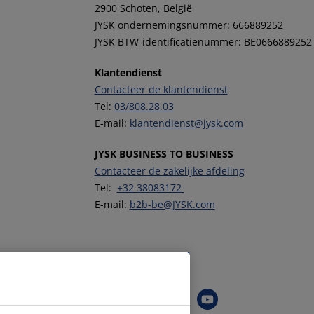
2900 Schoten, België
JYSK ondernemingsnummer: 666889252
JYSK BTW-identificatienummer: BE0666889252
Klantendienst
Contacteer de klantendienst
Tel:
03/808.28.03
E-mail:
klantendienst@jysk.com
JYSK BUSINESS TO BUSINESS
Contacteer de zakelijke afdeling
Tel:
+32 38083172
E-mail:
b2b-be@JYSK.com
Volg JYSK