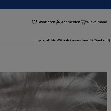
Favorieten
Aanmelden
Winkelmand
Inspiratie
Folders
Winkels
Klantendienst
B2B
Werkenbij