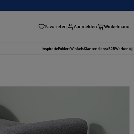
Favorieten
Aanmelden
Winkelmand
Inspiratie
Folders
Winkels
Klantendienst
B2B
Werkenbij