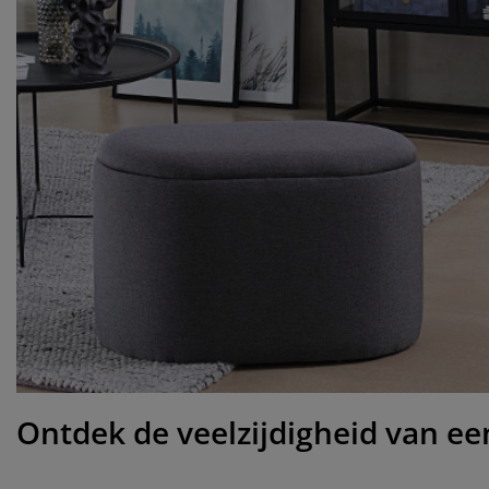
ubelonderhoud
itenverlichting
sectenhorren
eslakens
edbodems
rlichting
amfolie
mping
eerkasten
ttenbodems
ishoud
cessoires
aapkamermeubelen
ndermatrassen
nderkamer
nderbedden
ssen/strijken
isdierartikelen
Ontdek de veelzijdigheid van ee