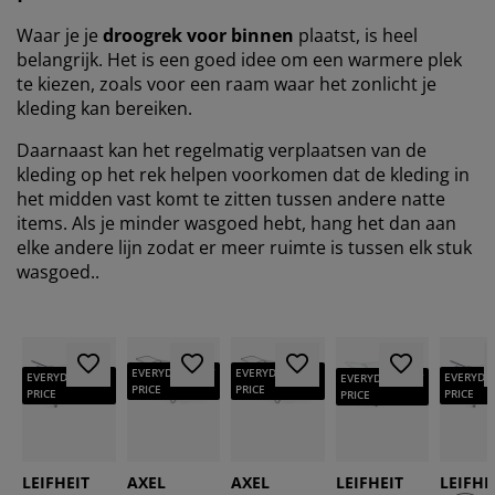
Waar je je
droogrek voor binnen
plaatst, is heel
belangrijk. Het is een goed idee om een warmere plek
te kiezen, zoals voor een raam waar het zonlicht je
kleding kan bereiken.
Daarnaast kan het regelmatig verplaatsen van de
kleding op het rek helpen voorkomen dat de kleding in
het midden vast komt te zitten tussen andere natte
items. Als je minder wasgoed hebt, hang het dan aan
elke andere lijn zodat er meer ruimte is tussen elk stuk
wasgoed..
EVERYDAY LOW
EVERYDAY LOW
EVERYDAY LOW
EVERYDA
EVERYDAY LOW
PRICE
PRICE
PRICE
PRICE
PRICE
LEIFHEIT
AXEL
AXEL
LEIFHEIT
LEIFHE