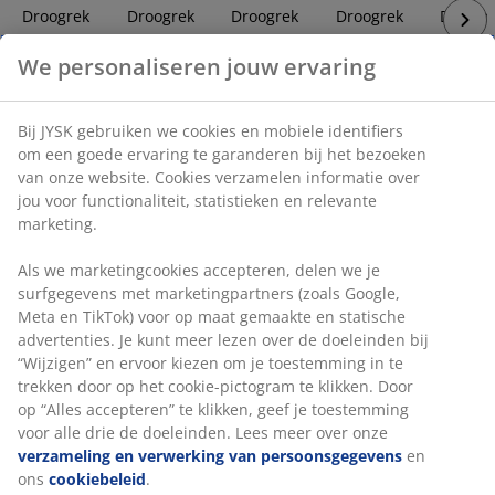
Droogrek
Droogrek
Droogrek
Droogrek
Droogr
LEIFHEIT
AXEL
AXEL
LEIFHEIT
LEIFHEI
Pegasus 160
B55xL171xH89/99
B55xL171xH89/99
basic 180
Pegasu
We personaliseren jouw ervaring
16m waslijn
antraciet
antraciet
Plus 18m
16m wa
grijs
grijs
waslijn
Bij JYSK gebruiken we cookies en mobiele identifiers
45,-
45,-
om een goede ervaring te garanderen bij het bezoeken
/stuk
/s
18,50
18,50
20,-
van onze website. Cookies verzamelen informatie over
/stuk
/stuk
/stuk
jou voor functionaliteit, statistieken en relevante
marketing.
Als we marketingcookies accepteren, delen we je
5. Pas op voor verslechtering van de
surfgegevens met marketingpartners (zoals Google,
luchtkwaliteit
Meta en TikTok) voor op maat gemaakte en statische
advertenties. Je kunt meer lezen over de doeleinden bij
Kleren binnenshuis drogen kan de luchtkwaliteit
“Wijzigen” en ervoor kiezen om je toestemming in te
verslechteren en stof in huis doen toenemen. Vochtige
trekken door op het cookie-pictogram te klikken. Door
kleren kunnen tot 2-3 liter water bevatten als ze niet
op “Alles accepteren” te klikken, geef je toestemming
goed gesponnen zijn. Als dit water verdampt, voegt het
voor alle drie de doeleinden. Lees meer over onze
vocht en wasmiddelresten toe aan de lucht. Daarom is
verzameling en verwerking van persoonsgegevens
en
goede ventilatie essentieel.
ons
cookiebeleid
.