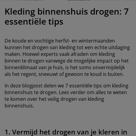
eubelonderhoud
uitenverlichting
nsectenhorren
oeslakens
edbodems
rlichting
Kleding binnenshuis drogen: 7
aamfolie
amping
leerkasten
attenbodems
uishoud
essentiële tips
ccessoires
laapkamermeubelen
indermatrassen
inderkamer
De koude en vochtige herfst- en wintermaanden
inderbedden
assen/strijken
kunnen het drogen van kleding tot een echte uitdaging
maken. Hoewel experts vaak afraden om kleding
binnen te drogen vanwege de mogelijke impact op het
uisdierartikelen
binnenklimaat van je huis, is het soms onvermijdelijk
als het regent, sneeuwt of gewoon te koud is buiten.
In deze blogpost delen we 7 essentiële tips om kleding
binnenshuis te drogen. Lees verder om alles te weten
te komen over het veilig drogen van kleding
binnenshuis.
1. Vermijd het drogen van je kleren in