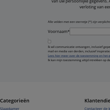
van uw persoonlijke gegevens. 
verloting van e
Alle velden met een sterretje (*) zijn verplicht
Voornaam*
Ik wil communicatie ontvangen, inclusief gep
mail en media van derden, inclusief inspirat
Lees hier meer over de toestemming en het g
Ik kan mijn toestemming altijd intrekken op d
Categorieën
Klantendi
Slaapkamer
Contacteer de 