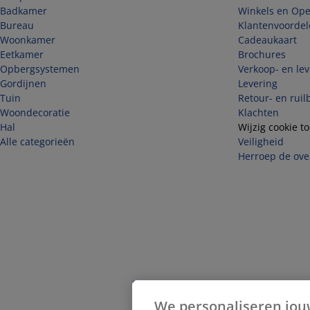
Badkamer
Winkels en Op
Bureau
Klantenvoordel
Woonkamer
Cadeaukaart
Eetkamer
Brochures
Opbergsystemen
Verkoop- en le
Gordijnen
Levering
Tuin
Retour- en ruil
Woondecoratie
Klachten
Hal
Wijzig cookie 
Alle categorieën
Veiligheid
Herroep de ove
We personaliseren jou