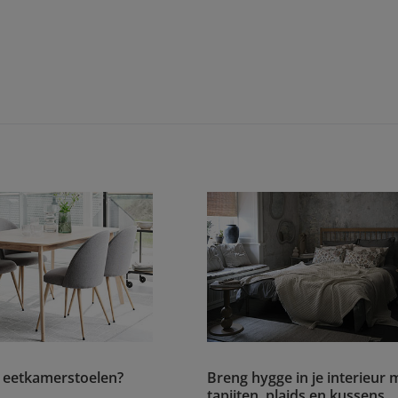
je eetkamerstoelen?
Breng hygge in je interieur 
tapijten, plaids en kussens