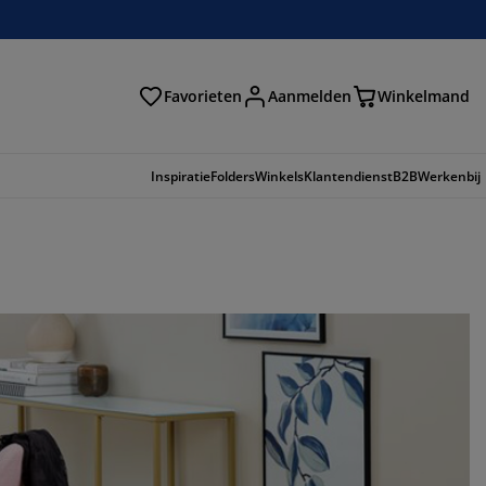
Favorieten
Aanmelden
Winkelmand
Inspiratie
Folders
Winkels
Klantendienst
B2B
Werkenbij