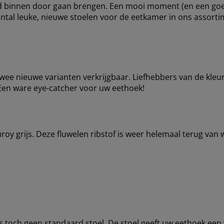
ijd binnen door gaan brengen. Een mooi moment (en een go
antal leuke, nieuwe stoelen voor de eetkamer in ons assort
ee nieuwe varianten verkrijgbaar. Liefhebbers van de kleur r
Een ware eye-catcher voor uw eethoek!
roy grijs. Deze fluwelen ribstof is weer helemaal terug van
toch geen standaard stoel. De stoel geeft uw eethoek een w