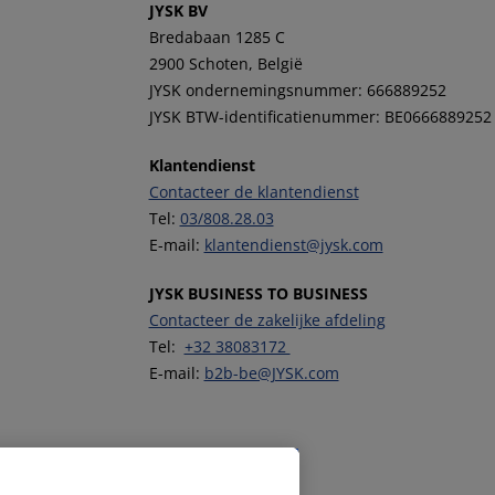
JYSK BV
Bredabaan 1285 C
2900 Schoten, België
JYSK ondernemingsnummer: 666889252
JYSK BTW-identificatienummer: BE0666889252
Klantendienst
Contacteer de klantendienst
Tel:
03/808.28.03
E-mail:
klantendienst@jysk.com
JYSK BUSINESS TO BUSINESS
Contacteer de zakelijke afdeling
Tel:
+32 38083172
E-mail:
b2b-be@JYSK.com
Volg JYSK