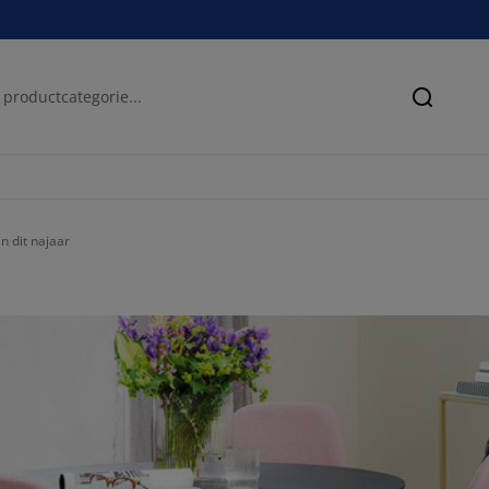
Zoeken
n dit najaar