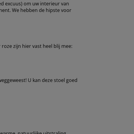
ed excuus) om uw interieur van
iment. We hebben de hipste voor
oze zijn hier vast heel blij mee:
 weggeweest! U kan deze stoel goed
arme, natuurlijke uitstraling.