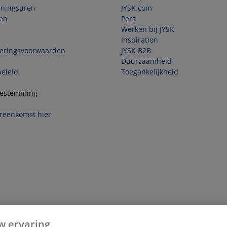
eningsuren
JYSK.com
en
Pers
Werken bij JYSK
Inspiration
veringsvoorwaarden
JYSK B2B
Duurzaamheid
beleid
Toegankelijkheid
toestemming
reenkomst hier
w ervaring