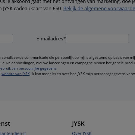
Als je akkoord gaat met het ontvangen van marketing, doe 
en JYSK cadeaukaart van €50.
Bekijk de algemene voorwaarden
E-mailadres*
ersonaliseerde communicatie die persoonlijk op mij is afgestemd op basis van mij
ie, leuke aanbiedingen, nieuwe lanceringen en campagne binnen het gehele produ
ebruik van persoonlijke gegevens
.
e
website van JYSK
. Ik kan meer lezen over hoe JYSK mijn persoonsgegevens verw
enst
JYSK
klantendienst
Over JYSK