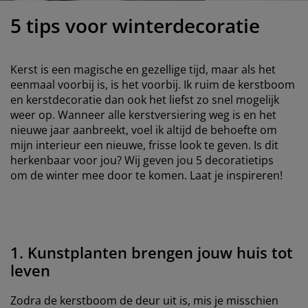
eubelonderhoud
uitenverlichting
nsectenhorren
oeslakens
edbodems
rlichting
5 tips voor winterdecoratie
aamfolie
amping
leerkasten
attenbodems
uishoud
Kerst is een magische en gezellige tijd, maar als het
ccessoires
laapkamermeubelen
indermatrassen
inderkamer
eenmaal voorbij is, is het voorbij. Ik ruim de kerstboom
en kerstdecoratie dan ook het liefst zo snel mogelijk
inderbedden
assen/strijken
weer op. Wanneer alle kerstversiering weg is en het
nieuwe jaar aanbreekt, voel ik altijd de behoefte om
uisdierartikelen
mijn interieur een nieuwe, frisse look te geven. Is dit
herkenbaar voor jou? Wij geven jou 5 decoratietips
om de winter mee door te komen. Laat je inspireren!
1. Kunstplanten brengen jouw huis tot
leven
Zodra de kerstboom de deur uit is, mis je misschien