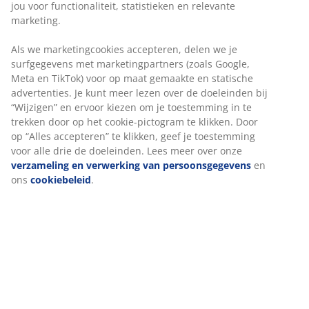
3. Vernieuw jouw interieurdecoratie
jou voor functionaliteit, statistieken en relevante
met kleuren
marketing.
Ben je dol op de gouden tonen die Kerstmis
Als we marketingcookies accepteren, delen we je
kenmerken? Ze kunnen makkelijk verwerkt worden in
surfgegevens met marketingpartners (zoals Google,
jouw interieur zonder het "kerst-gevoel". Goud matcht
Meta en TikTok) voor op maat gemaakte en statische
advertenties. Je kunt meer lezen over de doeleinden bij
goed in combinatie met donker blauwe of rode tinten
“Wijzigen” en ervoor kiezen om je toestemming in te
of met zwart en wit. Het voegt glamour en elegantie toe
trekken door op het cookie-pictogram te klikken. Door
die je kunt combineren met andere kleuren en
op “Alles accepteren” te klikken, geef je toestemming
materialen zoals hout en velvet.
voor alle drie de doeleinden. Lees meer over onze
verzameling en verwerking van persoonsgegevens
en
ons
cookiebeleid
.
4. Gebruik lichte kleuren wanneer
je de tafel dekt
De donkere wintermaanden dwingen je om het beste
uit het kleine beetje licht te halen dat er is. Dek de tafel
met een licht tafelkleed; bijpassende
servetten
;