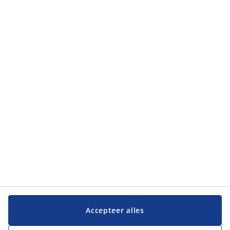
Categorieën
Klantendienst
Klantendienst
JYSK
JYSK
Hoofdkantoor
Volg JYSK
Taal
Accepteer alles