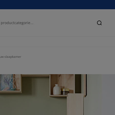
Zoeken
n uw slaapkamer