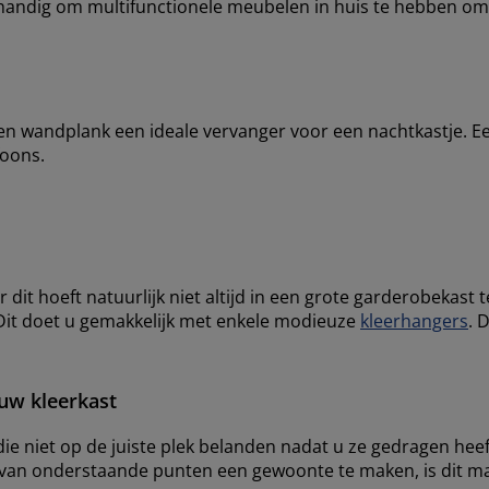
 handig om multifunctionele meubelen in huis te hebben o
en wandplank een ideale vervanger voor een nachtkastje. 
foons.
t hoeft natuurlijk niet altijd in een grote garderobekast te
 Dit doet u gemakkelijk met enkele modieuze
kleerhangers
. 
uw kleerkast
 die niet op de juiste plek belanden nadat u ze gedragen hee
r van onderstaande punten een gewoonte te maken, is dit mak