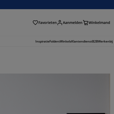
Favorieten
Aanmelden
Winkelmand
Inspiratie
Folders
Winkels
Klantendienst
B2B
Werkenbij