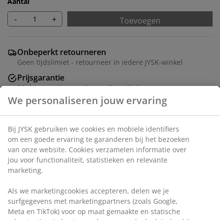
Aantal
-
+
Toevoegen
Onbeperkt retourneren
Geen tijdslimiet - retourneer in iedere JYSK-winkel
Prijsgarantie
30 dagen prijsgarantie op alle artikelen
Flexibele bezorgopties
Snelle en gemakkelijke bezorgopties
Artikelnummer: 5531717
Montage instructies
Specificaties