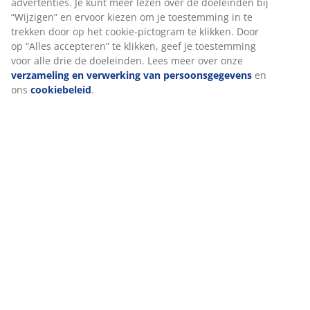
Beoordelingen
We personaliseren jouw ervaring
(
12
)
Bij JYSK gebruiken we cookies en mobiele identifiers om een go
ervaring te garanderen bij het bezoeken van onze website. Cook
Levering
verzamelen informatie over jou voor functionaliteit, statistieken
relevante marketing.
Als we marketingcookies accepteren, delen we je surfgegevens 
marketingpartners (zoals Google, Meta en TikTok) voor op maat
gemaakte en statische advertenties. Je kunt meer lezen over de
doeleinden bij “Wijzigen” en ervoor kiezen om je toestemming in
trekken door op het cookie-pictogram te klikken. Door op “Alles
accepteren” te klikken, geef je toestemming voor alle drie de
doeleinden. Lees meer over onze
verzameling en verwerking v
persoonsgegevens
en ons
cookiebeleid
.