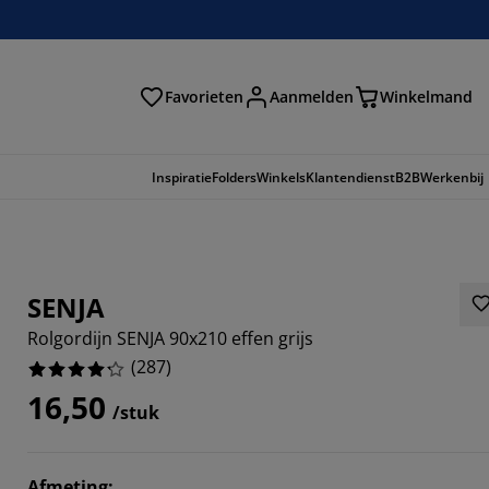
Favorieten
Aanmelden
Winkelmand
Inspiratie
Folders
Winkels
Klantendienst
B2B
Werkenbij
SENJA
Rolgordijn SENJA 90x210 effen grijs
(
287
)
16,50
/stuk
886%
Afmeting
: