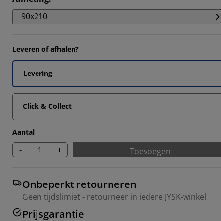
108%
90x210
095%
7737%
Leveren of afhalen?
648%
Levering
Click & Collect
Aantal
-
+
Toevoegen
Onbeperkt retourneren
Geen tijdslimiet - retourneer in iedere JYSK-winkel
Prijsgarantie