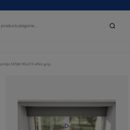
Zoeken
gordijn SENJA 90x210 effen grijs
64.45993031358