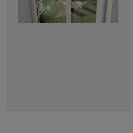
15.6794425087
8.362369337979
2.090592334494
9.40766550522