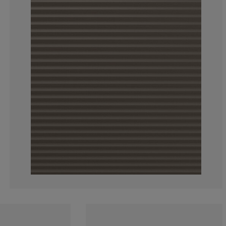
11.7647058823
5.8823529411
11.7647058823
52.9411764705