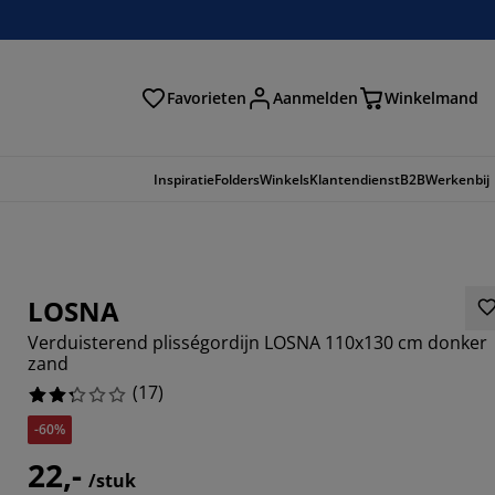
Favorieten
Aanmelden
Winkelmand
Inspiratie
Folders
Winkels
Klantendienst
B2B
Werkenbij
LOSNA
Verduisterend plisségordijn LOSNA 110x130 cm donker
zand
(
17
)
-60%
29413%
22,-
/stuk