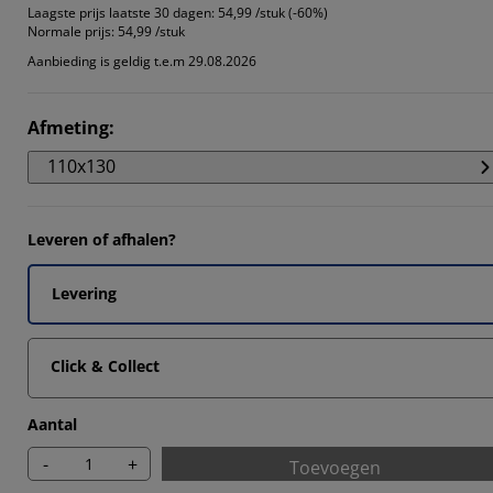
5294%
Laagste prijs laatste 30 dagen:
54,99 /stuk (-60%)
Normale prijs:
54,99 /stuk
7647%
Aanbieding is geldig t.e.m 29.08.2026
5294%
Afmeting
:
8824%
110x130
Leveren of afhalen?
Levering
Click & Collect
Aantal
-
+
Toevoegen