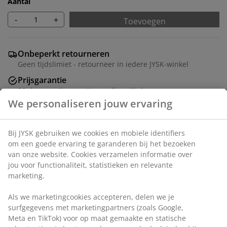
Aantal
-
+
Toevoegen
Onbeperkt retourneren
Geen tijdslimiet - retourneer in iedere JYSK-winkel
Prijsgarantie
30 dagen prijsgarantie op alle artikelen
Flexibele bezorgopties
Snelle en gemakkelijke bezorgopties
Artikelnummer: 5529721
Montage instructies
We personaliseren jouw ervaring
Specificaties