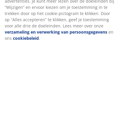
Bij JYSK gebruiken we cookies en mobiele identifiers om een
goede ervaring te garanderen bij het bezoeken van onze
Beoordelingen
website. Cookies verzamelen informatie over jou voor
functionaliteit, statistieken en relevante marketing.
(
136
)
Als we marketingcookies accepteren, delen we je surfgegevens
met marketingpartners (zoals Google, Meta en TikTok) voor op
Levering
maat gemaakte en statische advertenties. Je kunt meer lezen
over de doeleinden bij “Wijzigen” en ervoor kiezen om je
toestemming in te trekken door op het cookie-pictogram te
klikken. Door op “Alles accepteren” te klikken, geef je
toestemming voor alle drie de doeleinden. Lees meer over onze
verzameling en verwerking van persoonsgegevens
en ons
cookiebeleid
.