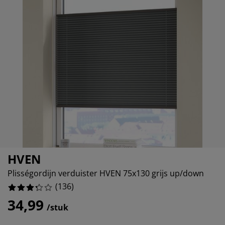
ubelonderhoud
itenverlichting
sectenhorren
eslakens
edbodems
rlichting
12.5%
amfolie
mping
eerkasten
ttenbodems
ishoud
588235294118%
cessoires
411764705882%
aapkamermeubelen
ndermatrassen
nderkamer
705882352942%
nderbedden
ssen/strijken
isdierartikelen
HVEN
Plisségordijn verduister HVEN 75x130 grijs up/down
(
136
)
34,99
/stuk