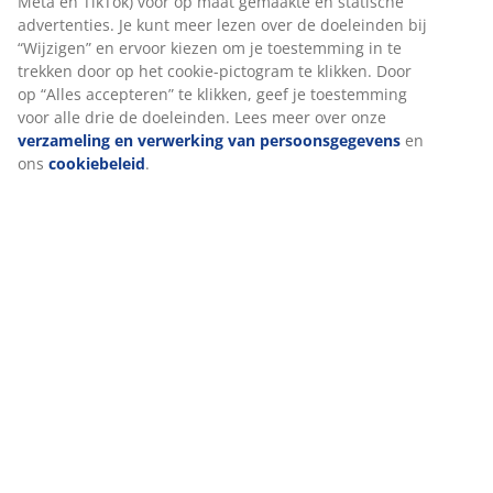
Specificaties
Beoordelingen
(
101
)
Levering