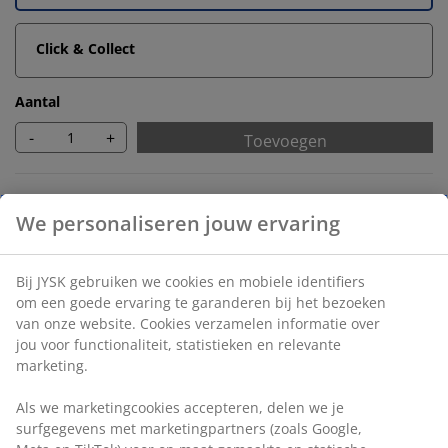
Click & Collect
Aantal
-
+
Toevoegen
Onbeperkt retourneren
Geen tijdslimiet - retourneer in iedere JYSK-winkel
Prijsgarantie
30 dagen prijsgarantie op alle artikelen
Flexibele bezorgopties
Snelle en gemakkelijke bezorgopties
Artikelnummer: 5529717