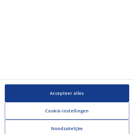
JYSK
JYSK
Hoofdkantoor
Volg JYSK
Taal