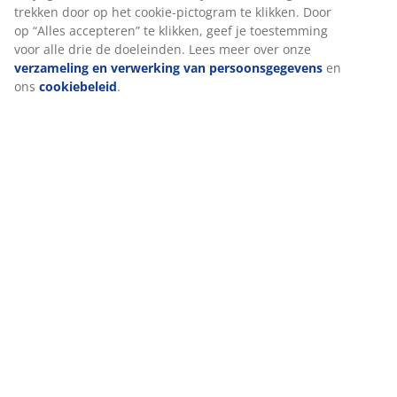
Levering
We personaliseren jouw ervaring
Bij JYSK gebruiken we cookies en mobiele identifiers om een goe
garanderen bij het bezoeken van onze website. Cookies verzame
over jou voor functionaliteit, statistieken en relevante marketing
Als we marketingcookies accepteren, delen we je surfgegevens 
marketingpartners (zoals Google, Meta en TikTok) voor op maat