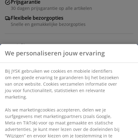
Prijsgarantie
30 dagen prijsgarantie op alle artikelen
Flexibele bezorgopties
Snelle en gemakkelijke bezorgopties
Massief hout en MDF. B80 x H130 x D40 cm
Artikelnummer: 3690169
Montage instructies
Specificaties
Beoordelingen
(
272
)