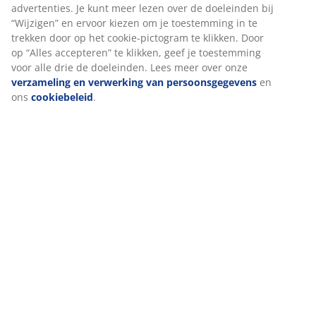
Specificaties
Beoordelingen
(
0
)
We personaliseren jouw ervaring
Levering
Bij JYSK gebruiken we cookies en mobiele identifiers om een go
ervaring te garanderen bij het bezoeken van onze website. Cook
verzamelen informatie over jou voor functionaliteit, statistieken
relevante marketing.
Als we marketingcookies accepteren, delen we je surfgegevens 
marketingpartners (zoals Google, Meta en TikTok) voor op maat
en statische advertenties. Je kunt meer lezen over de doeleinden
“Wijzigen” en ervoor kiezen om je toestemming in te trekken doo
cookie-pictogram te klikken. Door op “Alles accepteren” te klikken