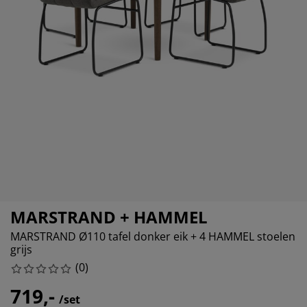
ubelonderhoud
itenverlichting
sectenhorren
eslakens
edbodems
rlichting
amfolie
mping
eerkasten
ttenbodems
ishoud
cessoires
aapkamermeubelen
ndermatrassen
nderkamer
nderbedden
ssen/strijken
isdierartikelen
MARSTRAND + HAMMEL
MARSTRAND Ø110 tafel donker eik + 4 HAMMEL stoelen
grijs
(
0
)
719,-
/set