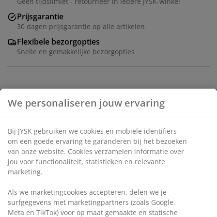
Geen tijdslimiet - retourneer in iedere JYSK-winkel
Prijsgarantie
30 dagen prijsgarantie op alle artikelen
Flexibele bezorgopties
Snelle en gemakkelijke bezorgopties
Tafel: Massief eiken en eiken fineer. Ø110 x H75 cm. Incl.
2 verlengbladen. Afm. bij verlenging: B110 x L200 x H75
cm. Stoel: Stof en staal.
Artikelnummer: S000742
De set bestaat uit de volgende items