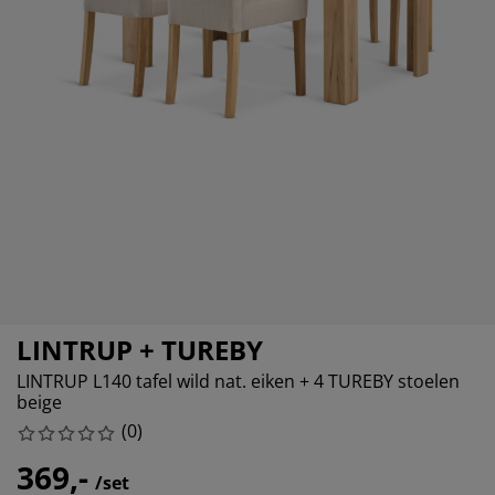
ubelonderhoud
itenverlichting
sectenhorren
eslakens
edbodems
rlichting
amfolie
mping
eerkasten
ttenbodems
ishoud
cessoires
aapkamermeubelen
ndermatrassen
nderkamer
nderbedden
ssen/strijken
isdierartikelen
LINTRUP + TUREBY
LINTRUP L140 tafel wild nat. eiken + 4 TUREBY stoelen
beige
(
0
)
369,-
/set