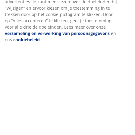
Beoordelingen
(
0
)
We personaliseren jouw ervaring
Levering
Bij JYSK gebruiken we cookies en mobiele identifiers om een go
ervaring te garanderen bij het bezoeken van onze website. Cook
verzamelen informatie over jou voor functionaliteit, statistieken
relevante marketing.
Als we marketingcookies accepteren, delen we je surfgegevens 
marketingpartners (zoals Google, Meta en TikTok) voor op maat
gemaakte en statische advertenties. Je kunt meer lezen over de
doeleinden bij “Wijzigen” en ervoor kiezen om je toestemming in
trekken door op het cookie-pictogram te klikken. Door op “Alles
accepteren” te klikken, geef je toestemming voor alle drie de do
Lees meer over onze
verzameling en verwerking van