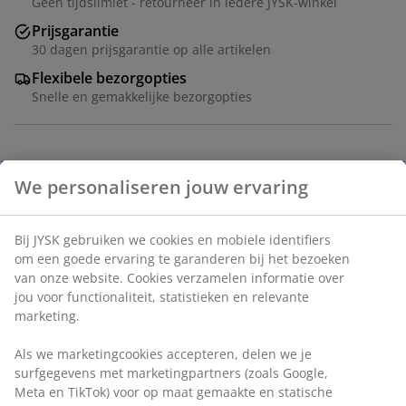
Geen tijdslimiet - retourneer in iedere JYSK-winkel
Prijsgarantie
30 dagen prijsgarantie op alle artikelen
Flexibele bezorgopties
Snelle en gemakkelijke bezorgopties
Tafel: Deco fineer. B80 x L140 x H76 cm. Stoel: Stof en
massief hout.
Artikelnummer: S364295
De set bestaat uit de volgende items
Specificaties