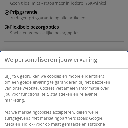
Geen tijdslimiet - retourneer in iedere JYSK-winkel
Prijsgarantie
30 dagen prijsgarantie op alle artikelen
Flexibele bezorgopties
Snelle en gemakkelijke bezorgopties
Tafel: Deco fineer. Ø110 x H75 cm. Stoel: Stof en staal.
Zitkussen met pocketveren en schuimvulling.
Artikelnummer: S364284
We personaliseren jouw ervaring
De set bestaat uit de volgende items
Bij JYSK gebruiken we cookies en mobiele identifiers om een
goede ervaring te garanderen bij het bezoeken van onze
website. Cookies verzamelen informatie over jou voor
functionaliteit, statistieken en relevante marketing.