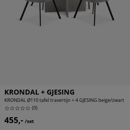
eubelonderhoud
itenverlichting
sectenhorren
eslakens
edbodems
rlichting
amfolie
amping
eerkasten
attenbodems
uishoud
cessoires
laapkamermeubelen
ndermatrassen
nderkamer
nderbedden
ssen/strijken
isdierartikelen
KRONDAL + GJESING
KRONDAL Ø110 tafel travertijn + 4 GJESING beige/zwart
(
0
)
455,-
/set