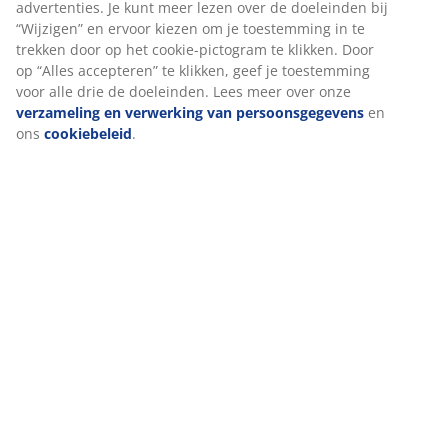
Specificaties
Als we marketingcookies accepteren, delen we je
surfgegevens met marketingpartners (zoals Google, Meta en
Beoordelingen
TikTok) voor op maat gemaakte en statische advertenties. Je
kunt meer lezen over de doeleinden bij “Wijzigen” en ervoor
(
0
)
kiezen om je toestemming in te trekken door op het cookie-
pictogram te klikken. Door op “Alles accepteren” te klikken,
geef je toestemming voor alle drie de doeleinden. Lees
Levering
meer over onze
verzameling en verwerking van
persoonsgegevens
en ons
cookiebeleid
.