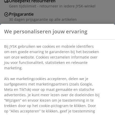
Onbeperkt retourneren
Geen tijdslimiet - retourneer in iedere JYSK-winkel
Prijsgarantie
30 dagen prijsgarantie op alle artikelen
Flexibele bezorgopties
We personaliseren jouw ervaring
Snelle en gemakkelijke bezorgopties
Bij JYSK gebruiken we cookies en mobiele identifiers
om een goede ervaring te garanderen bij het bezoeken
Eetkamerstoel met armleuningen die extra
van onze website. Cookies verzamelen informatie over
ondersteuning en comfort bieden. De stoel heeft een
jou voor functionaliteit, statistieken en relevante
gevoerde zitting met pocketveren en een rugleuning
marketing.
van beige stof. Zwarte poten van staal.
Als we marketingcookies accepteren, delen we je
surfgegevens met marketingpartners (zoals Google,
Meta en TikTok) voor op maat gemaakte en statische
advertenties. Je kunt meer lezen over de doeleinden bij
“Wijzigen” en ervoor kiezen om je toestemming in te
Artikelnummer: 3670573
trekken door op het cookie-pictogram te klikken. Door
Montage instructies
op “Alles accepteren” te klikken, geef je toestemming