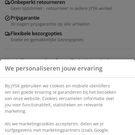
Onbeperkt retourneren
Geen tijdslimiet - retourneer in iedere JYSK-winkel
Prijsgarantie
30 dagen prijsgarantie op alle artikelen
Flexibele bezorgopties
Snelle en gemakkelijke bezorgopties
Massief hout en eiken fineer. Zachtsluitende deuren.
Met volledig uittrekbare lades. B160 x H85 x D45 cm
Artikelnummer: 3601311
Montage instructies
Montage instructies
Specificaties