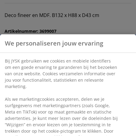
Deco fineer en MDF. B132 x H88 x D43 cm
Artikelnummer: 3699007
Montage instructies
Specificaties
Beoordelingen
(
702
)
Levering