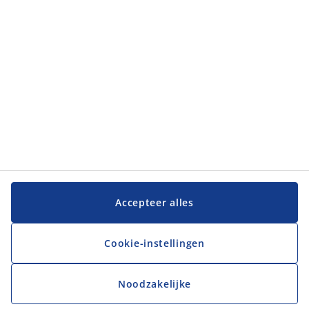
JYSK
JYSK
Hoofdkantoor
Volg JYSK
Taal
Accepteer alles
Cookie-instellingen
Noodzakelijke