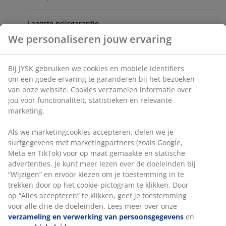
Laagste prijsgarantie
We personaliseren jouw ervaring
JYSK Nieuwsbrief
Bij JYSK gebruiken we cookies en mobiele identifiers
Geschenkkaart
om een goede ervaring te garanderen bij het bezoeken
van onze website. Cookies verzamelen informatie over
jou voor functionaliteit, statistieken en relevante
Schrijf een beoordeling
marketing.
Als we marketingcookies accepteren, delen we je
surfgegevens met marketingpartners (zoals Google,
Meta en TikTok) voor op maat gemaakte en statische
advertenties. Je kunt meer lezen over de doeleinden bij
“Wijzigen” en ervoor kiezen om je toestemming in te
47 JAAR GEWELDIGE AANBIEDINGEN
trekken door op het cookie-pictogram te klikken. Door
3600 winkels wereldwijd in 49 landen.
op “Alles accepteren” te klikken, geef je toestemming
voor alle drie de doeleinden. Lees meer over onze
verzameling en verwerking van persoonsgegevens
en