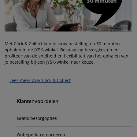
eubelonderhoud
uitenverlichting
nsectenhorren
oeslakens
edbodems
rlichting
aamfolie
amping
leerkasten
attenbodems
uishoud
ccessoires
laapkamermeubelen
indermatrassen
inderkamer
Met Click & Collect kun je jouw bestelling na 30 minuten
inderbedden
assen/strijken
ophalen in de JYSK-winkel. Bespaar op bezorgkosten en
profiteer van de snelheid en flexibiliteit van het ophalen van
uisdierartikelen
je bestelling bij een JYSK-winkel naar keuze.
Lees meer over Click & Collect
Primary
Klantenvoordelen
Gratis bezorgopties
Onbeperkt retourneren