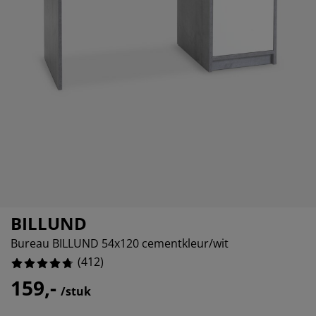
eubelonderhoud
uitenverlichting
nsectenhorren
oeslakens
edbodems
rlichting
%
aamfolie
amping
leerkasten
attenbodems
uishoud
%
ccessoires
%
laapkamermeubelen
indermatrassen
inderkamer
%
inderbedden
assen/strijken
uisdierartikelen
BILLUND
Bureau BILLUND 54x120 cementkleur/wit
(
412
)
159,-
/stuk