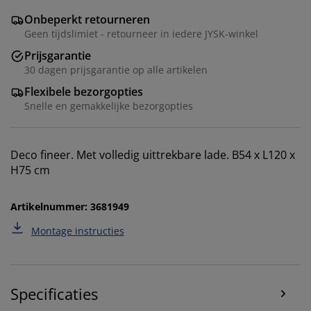
Onbeperkt retourneren
Geen tijdslimiet - retourneer in iedere JYSK-winkel
Prijsgarantie
30 dagen prijsgarantie op alle artikelen
Flexibele bezorgopties
Snelle en gemakkelijke bezorgopties
We personaliseren jouw ervaring
Deco fineer. Met volledig uittrekbare lade. B54 x L120 x
H75 cm
Bij JYSK gebruiken we cookies en mobiele identifiers
om een goede ervaring te garanderen bij het bezoeken
Artikelnummer: 3681949
van onze website. Cookies verzamelen informatie over
jou voor functionaliteit, statistieken en relevante
Montage instructies
marketing.
Als we marketingcookies accepteren, delen we je
surfgegevens met marketingpartners (zoals Google,
Specificaties
Meta en TikTok) voor op maat gemaakte en statische
advertenties. Je kunt meer lezen over de doeleinden bij