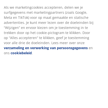
Geen tijdslimiet - retourneer in iedere JYSK-winkel
Prijsgarantie
30 dagen prijsgarantie op alle artikelen
Flexibele bezorgopties
Snelle en gemakkelijke bezorgopties
Artikelnummer: 2350433
Specificaties
Beoordelingen
(
44
)