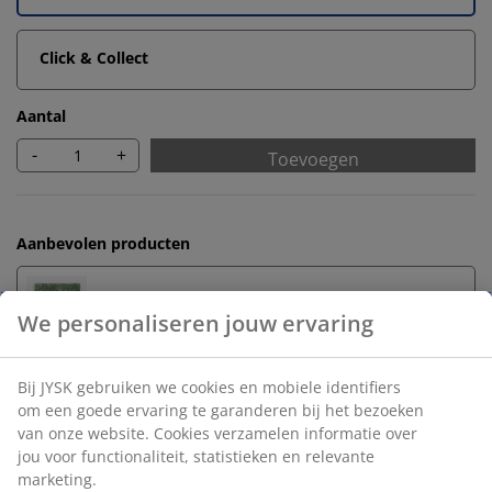
Click & Collect
Aantal
-
+
Toevoegen
Aanbevolen producten
Badmatten
Handdoekrekken
Onbeperkt retourneren