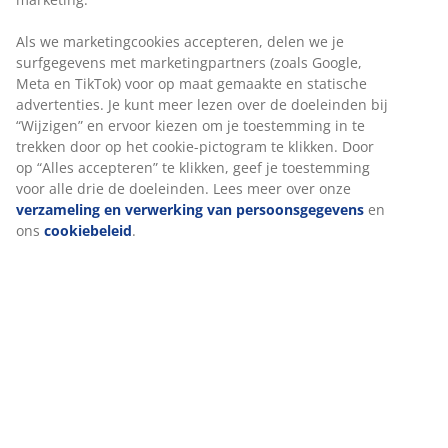
Prijsgarantie
30 dagen prijsgarantie op alle artikelen
Flexibele bezorgopties
Snelle en gemakkelijke bezorgopties
Artikelnummer: 2350900
Specificaties
Beoordelingen
(
48
)
Over het merk