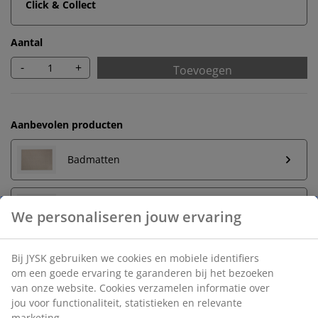
Click & Collect
Aantal
-
+
Toevoegen
Aanbevolen producten
Badmatten
Handdoekrekken
Onbeperkt retourneren
Geen tijdslimiet - retourneer in iedere JYSK-winkel