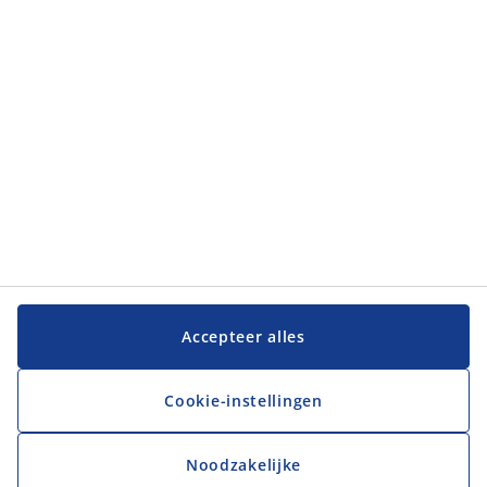
JYSK
JYSK
Hoofdkantoor
Volg JYSK
Taal