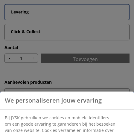
Levering
Click & Collect
Aantal
-
+
Toevoegen
Aanbevolen producten
Badmatten
Handdoekrekken