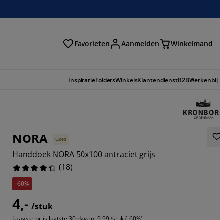
Favorieten
Aanmelden
Winkelmand
Inspiratie
Folders
Winkels
Klantendienst
B2B
Werkenbij
NORA
Gold
Handdoek NORA 50x100 antraciet grijs
(
18
)
-60%
4,-
3334%
/stuk
Laagste prijs laatste 30 dagen:
9,99 /stuk (-60%)