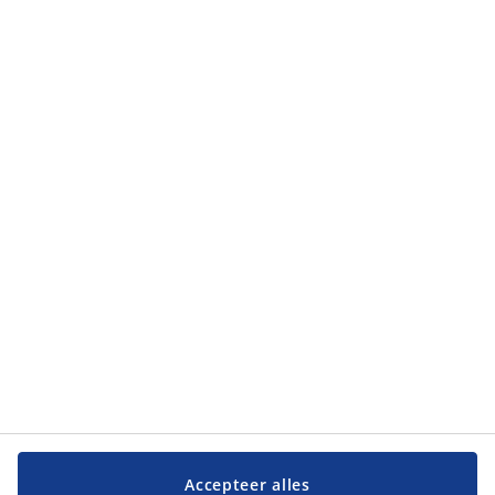
Categorieën
Categorieën
Klantendienst
Klantendienst
JYSK
JYSK
Hoofdkantoor
Volg JYSK
Taal
Accepteer alles