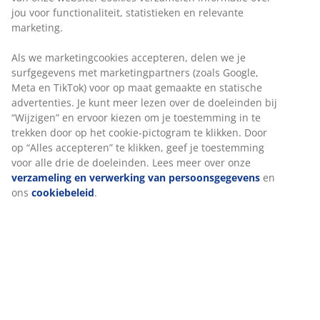
jou voor functionaliteit, statistieken en relevante
marketing.
Onbeperkt retourneren
Als we marketingcookies accepteren, delen we je
Geen tijdslimiet - retourneer in iedere JYSK-winkel
surfgegevens met marketingpartners (zoals Google,
Meta en TikTok) voor op maat gemaakte en statische
Prijsgarantie
advertenties. Je kunt meer lezen over de doeleinden bij
30 dagen prijsgarantie op alle artikelen
“Wijzigen” en ervoor kiezen om je toestemming in te
Flexibele bezorgopties
trekken door op het cookie-pictogram te klikken. Door
Snelle en gemakkelijke bezorgopties
op “Alles accepteren” te klikken, geef je toestemming
voor alle drie de doeleinden. Lees meer over onze
verzameling en verwerking van persoonsgegevens
en
ons
cookiebeleid
.
Artikelnummer: 2141597
Specificaties