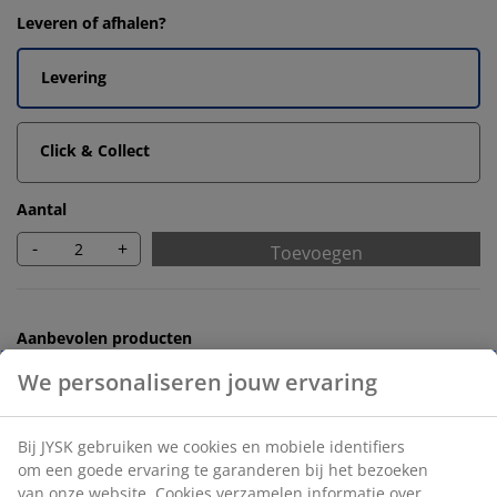
Leveren of afhalen?
Levering
Click & Collect
Aantal
-
+
Toevoegen
Aanbevolen producten
We personaliseren jouw ervaring
Badmatten
Bij JYSK gebruiken we cookies en mobiele identifiers
Handdoekrekken
om een goede ervaring te garanderen bij het bezoeken
van onze website. Cookies verzamelen informatie over