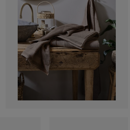
14.2857142857
28.5714285714
0%
0%