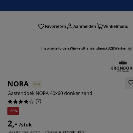
Favorieten
Aanmelden
Winkelmand
Inspiratie
Folders
Winkels
Klantendienst
B2B
Werkenbij
NORA
Gold
Gastendoek NORA 40x60 donker zand
(
7
)
-60%
2,-
5714%
/stuk
Laagste prijs laatste 30 dagen:
4,99 /stuk (-60%)