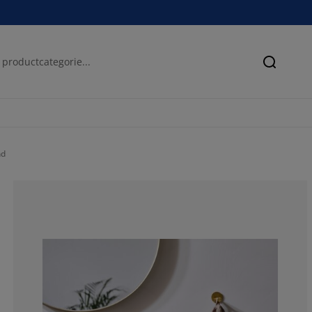
Zoeken
nd
57.1428571428