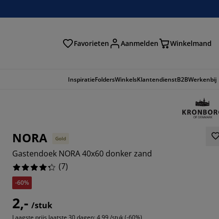
Favorieten
Aanmelden
Winkelmand
Inspiratie
Folders
Winkels
Klantendienst
B2B
Werkenbij
NORA
Gold
Gastendoek NORA 40x60 donker zand
(
7
)
-60%
2,-
5714%
/stuk
Laagste prijs laatste 30 dagen:
4,99 /stuk (-60%)