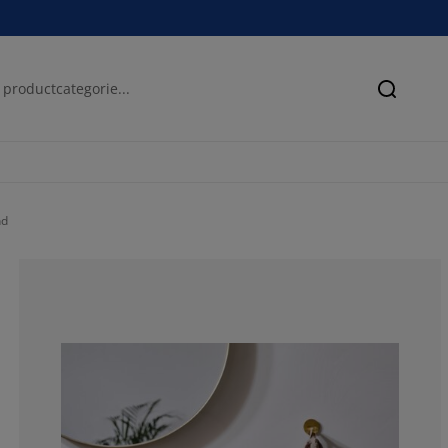
Zoeken
nd
57.1428571428