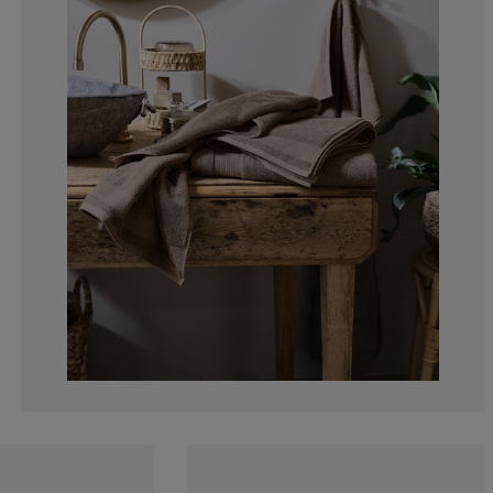
14.2857142857
28.5714285714
0%
0%