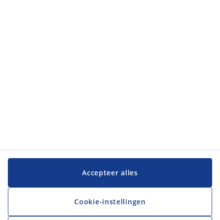
Klantendienst
JYSK
JYSK
Hoofdkantoor
Volg JYSK
Taal
Accepteer alles
Cookie-instellingen