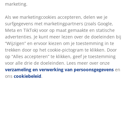
Geen tijdslimiet - retourneer in iedere JYSK-winkel
marketing.
Prijsgarantie
Als we marketingcookies accepteren, delen we je
30 dagen prijsgarantie op alle artikelen
surfgegevens met marketingpartners (zoals Google,
Flexibele bezorgopties
Meta en TikTok) voor op maat gemaakte en statische
Snelle en gemakkelijke bezorgopties
advertenties. Je kunt meer lezen over de doeleinden bij
“Wijzigen” en ervoor kiezen om je toestemming in te
trekken door op het cookie-pictogram te klikken. Door
op “Alles accepteren” te klikken, geef je toestemming
Artikelnummer: 2117125
voor alle drie de doeleinden. Lees meer over onze
verzameling en verwerking van persoonsgegevens
en
ons
cookiebeleid
.
Specificaties
Beoordelingen
(
128
)