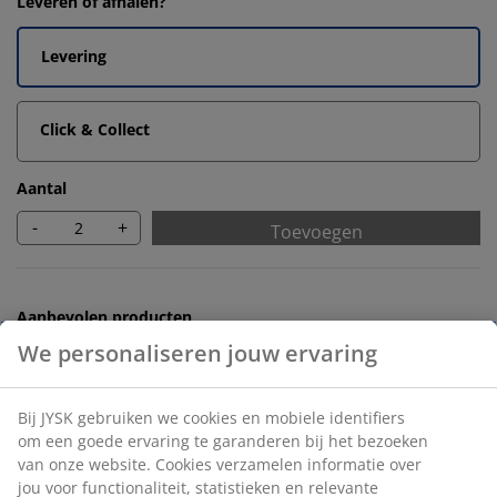
Leveren of afhalen?
Levering
Click & Collect
Aantal
-
+
Toevoegen
Aanbevolen producten
We personaliseren jouw ervaring
Handdoekrekken
Bij JYSK gebruiken we cookies en mobiele identifiers
om een goede ervaring te garanderen bij het bezoeken
van onze website. Cookies verzamelen informatie over
Onbeperkt retourneren
jou voor functionaliteit, statistieken en relevante