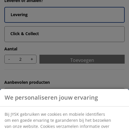
Leveren of afhalen?
Levering
Click & Collect
Aantal
-
+
Toevoegen
Aanbevolen producten
Badmatten
Handdoekrekken