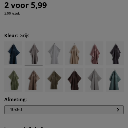
2 voor 5,99
3,99 /stuk
Kleur
:
Grijs
Afmeting
:
40x60