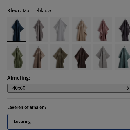
3165%
Kleur
:
Marineblauw
6619%
5825%
9567%
Afmeting
:
40x60
Leveren of afhalen?
Levering