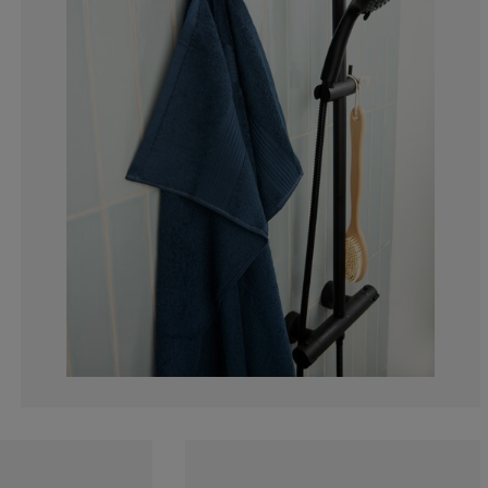
10.07194244604
2.87769784172
5.035971223021
25.89928057553