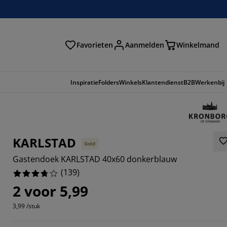
Favorieten
Aanmelden
Winkelmand
Inspiratie
Folders
Winkels
Klantendienst
B2B
Werkenbij
KARLSTAD
Gold
Gastendoek KARLSTAD 40x60 donkerblauw
(
139
)
2 voor 5,99
3,99 /stuk
6906%