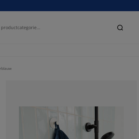
Zoeken
rblauw
56.1151079136