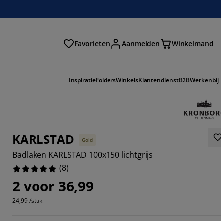
Favorieten
Aanmelden
Winkelmand
Inspiratie
Folders
Winkels
Klantendienst
B2B
Werkenbij
KARLSTAD
Gold
Badlaken KARLSTAD 100x150 lichtgrijs
(
8
)
2 voor 36,99
24,99 /stuk