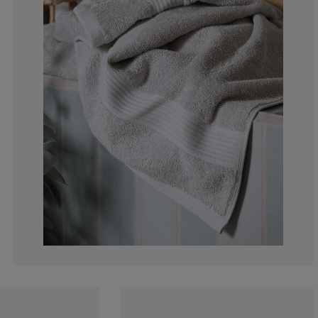
12.5%
0%
0%
0%