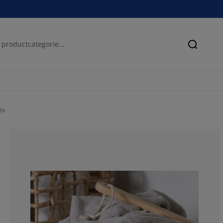
Zoeken
js
87.5%