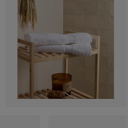
15.31531531531
4.50450450450
0.900900900900
2.702702702702