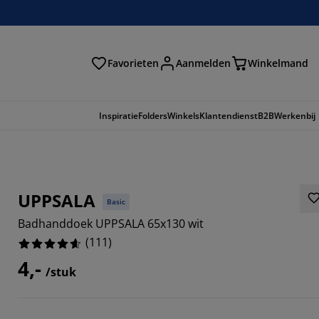
Favorieten
Aanmelden
Winkelmand
Inspiratie
Folders
Winkels
Klantendienst
B2B
Werkenbij
UPPSALA
Basic
Badhanddoek UPPSALA 65x130 wit
(
111
)
4,-
/stuk
7657%