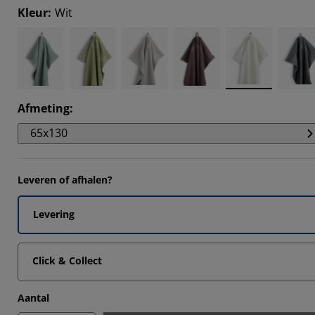
5313%
Kleur
:
Wit
4505%
9009%
7026%
Afmeting
:
65x130
Leveren of afhalen?
Levering
Click & Collect
Aantal