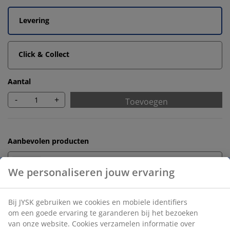
Levering
Click & Collect
Aantal
-
+
Toevoegen
Aanbevolen producten
Badmatten
Handdoekrekken