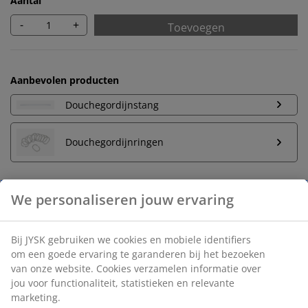
Aantal
-
+
Toevoegen
Aanbevolen producten
Douchegordijnstang
Douchegordijnringen
Onbeperkt retourneren
Geen tijdslimiet - retourneer in iedere JYSK-winkel
Prijsgarantie
30 dagen prijsgarantie op alle artikelen
Flexibele bezorgopties
Snelle en gemakkelijke bezorgopties