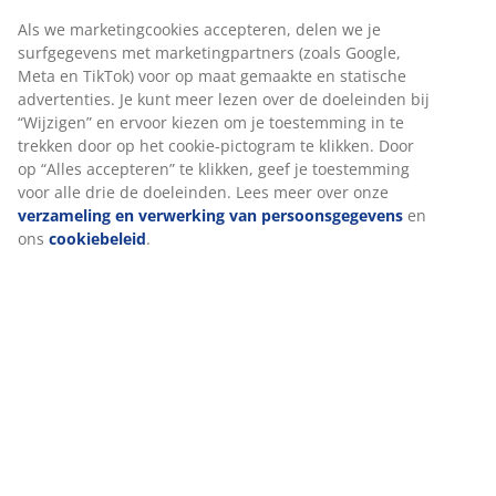
Artikelnummer: 2774342
Label(s)
Specificaties
We personaliseren jouw ervaring
Bij JYSK gebruiken we cookies en mobiele identifiers om een go
Beoordelingen
ervaring te garanderen bij het bezoeken van onze website. Cook
verzamelen informatie over jou voor functionaliteit, statistieken
(
27
)
relevante marketing.
Als we marketingcookies accepteren, delen we je surfgegevens 
Over het merk
marketingpartners (zoals Google, Meta en TikTok) voor op maat
gemaakte en statische advertenties. Je kunt meer lezen over de
doeleinden bij “Wijzigen” en ervoor kiezen om je toestemming in
trekken door op het cookie-pictogram te klikken. Door op “Alles